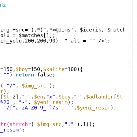
niz
<img.+src="(.*)".*>@Uims', $icerik, $matches)
olu = $matches[1];
sim_yolu,200,200,90).'" alt = "" />';
n
=150,
$boy
=150,
$kalite
=100){
=
""
)
return
false;
e
(
"/"
,
$img_src
);
ir
);
r
[
$t
-2].
"-"
.
$en
.
"x"
.
$boy
.
"-"
.
$adlandir
[
$t
-1]
'%20'
,
"-"
,
$yeni_resim
);
e(
'/[^a-zA-Z0-9_-]/s'
,
''
,
$yeni_resim
);
str
(
strrchr
(
$img_src
,
"."
),1));
k_resim'
;