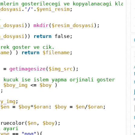
imlerin gosterilecegi ve kopyalanacagi klasor
_dosyasi
.
'/'
.
$yeni_resim
;
r
m_dosyasi
))
mkdir
(
$resim_dosyasi
);
m_dosyasi
))
return
false;
irek goster ve cik.
name
) )
return
$filename
;
) =
getimagesize
(
$img_src
);
n kucuk ise islem yapma orjinali goster
d
$boy_img
<=
$boy
)
c
;
oy_img
;
?
$en
=
$boy
*
$oran
:
$boy
=
$en
/
$oran
;
truecolor(
$en
,
$boy
);
k ayari
type
==
"png"
){