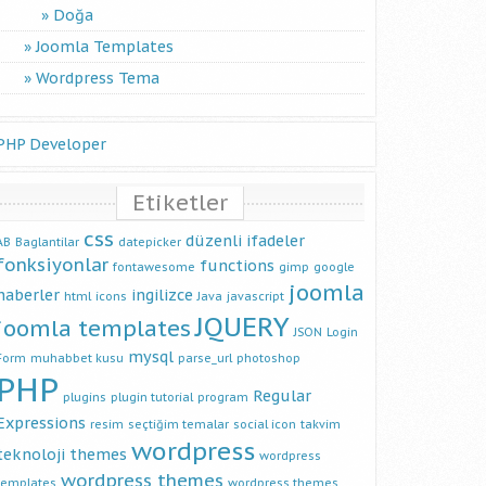
 ismi
Doğa
Joomla Templates
Wordpress Tema
PHP Developer
Etiketler
css
düzenli ifadeler
AB
Baglantilar
datepicker
fonksiyonlar
functions
fontawesome
gimp
google
joomla
haberler
ingilizce
html
icons
Java
javascript
JQUERY
joomla templates
JSON
Login
mysql
Form
muhabbet kusu
parse_url
photoshop
PHP
Regular
plugins
plugin tutorial
program
Expressions
resim
seçtiğim temalar
social icon
takvim
wordpress
teknoloji
themes
wordpress
wordpress themes
templates
wordpress themes