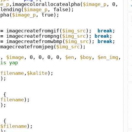
ge_p
,imagecolorallocatealpha(
$image_p
, 0, 0, 
blending(
$image_p
, false);
lpha(
$image_p
, true);
= imagecreatefromgif(
$img_src
);
break
;
= imagecreatefrompng(
$img_src
);
break
;
= imagecreatefromwbmp(
$img_src
);
break
;
imagecreatefromjpeg(
$img_src
);
p
,
$image
, 0, 0, 0, 0,
$en
,
$boy
,
$en_img
,
$b
kis yap
$filename
,
$kalite
);
e
);
) {
$filename
);
e
);
) {
,
$filename
);
e
);