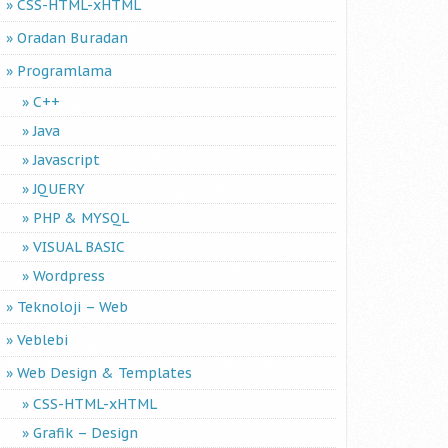
CSS-HTML-xHTML
Oradan Buradan
Programlama
;
C++
Java
Javascript
JQUERY
PHP & MYSQL
VISUAL BASIC
Wordpress
Teknoloji – Web
;
// eski klasorude sectik
Veblebi
Web Design & Templates
CSS-HTML-xHTML
Grafik – Design