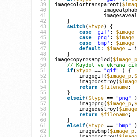
39
imagecolortransparent(
$ima
40
imagealpha
41
imagesavea
42
}
43
switch
(
$type
) {
44
case
'gif'
:
$image
45
case
'png'
:
$image
46
case
'bmp'
:
$image
47
default
:
$image
= 
48
}
49
imagecopyresampled(
$image_
50
// Kaydet ve ekrana ci
51
if
(
$type
==
"gif"
) {
52
imagegif(
$image_p
,
53
imagedestroy(
$imag
54
return
$filename
;
55
}
56
elseif
(
$type
==
"png"
57
imagepng(
$image_p
,
58
imagedestroy(
$imag
59
return
$filename
;
60
}
61
elseif
(
$type
==
"bmp"
62
imagewbmp(
$image_p
63
imagedestroy(
$imag