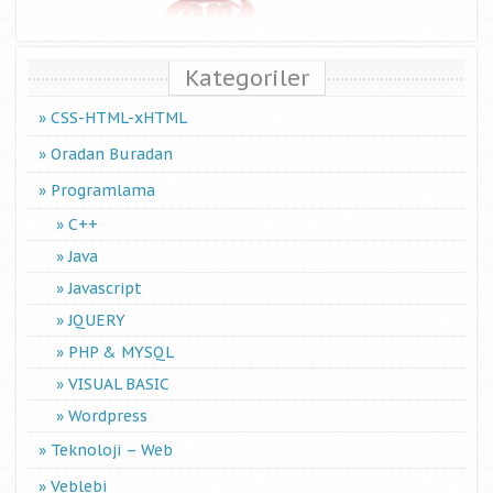
Kategoriler
CSS-HTML-xHTML
Oradan Buradan
Programlama
C++
Java
Javascript
JQUERY
PHP & MYSQL
VISUAL BASIC
Wordpress
Teknoloji – Web
Veblebi