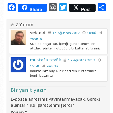
Facebook
WordPress
Twitter
S
Share
Post
2 Yorum
veblebi
13 Ağustos 2012
18:06
Yanıtla
Size de başarılar. İçeriği güncelledim, en
altdaki yöntemi olduğu gibi kullanabilirsiniz.
mustafa tevfik
13 Ağustos 2012
15:38
Yanıtla
harikasınız büyük bir dertten kurtardınız
beni.. başarılar
Bir yanıt yazın
E-posta adresiniz yayınlanmayacak.
Gerekli
alanlar
*
ile işaretlenmişlerdir
Yorum
*