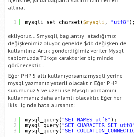
içerisine, ya da bağlantı satırımızın hemen
altına;
1
mysqli_set_charset(
$mysqli
,
"utf8"
);
ekliyoruz… $mysqli, baglantıyı atadığımız
değişkenimiz oluyor, genelde $db değişkenide
kullanılırız. Artık gönderdiğimiz veriler Mysql
tablomuzda Türkçe karakterler biçiminde
görünecektir…
Eğer PHP 5 altı kullanıyorsanız mysqli yerine
mysql yazmanız yeterli olacaktır. Eğer PHP
sürümünüz 5 ve üzeri ise Mysqli yordamını
kullanmanız daha anlamlı olacaktır. Eğer her
ikisi içinde hata alırsanız;
1
mysql_query(
"SET NAMES utf8"
);
2
mysql_query(
"SET CHARACTER SET utf8"
3
mysql_query(
"SET COLLATION_CONNECTIO