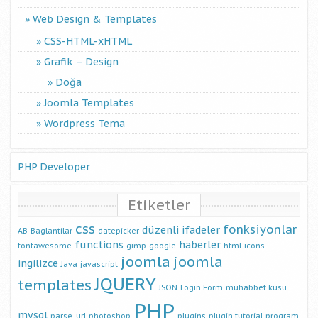
Web Design & Templates
CSS-HTML-xHTML
Grafik – Design
Doğa
Joomla Templates
Wordpress Tema
PHP Developer
Etiketler
css
fonksiyonlar
düzenli ifadeler
AB
Baglantilar
datepicker
functions
haberler
fontawesome
gimp
google
html
icons
joomla
joomla
ingilizce
Java
javascript
JQUERY
templates
JSON
Login Form
muhabbet kusu
PHP
mysql
parse_url
photoshop
plugins
plugin tutorial
program