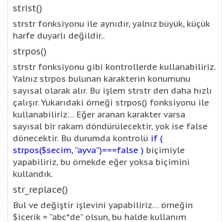
strist()
strstr fonksiyonu ile aynıdır, yalnız büyük, küçük
harfe duyarlı değildir..
strpos()
strstr fonksiyonu gibi kontrollerde kullanabiliriz.
Yalnız strpos bulunan karakterin konumunu
sayısal olarak alır. Bu işlem strstr den daha hızlı
çalışır. Yukarıdaki örneği strpos() fonksiyonu ile
kullanabiliriz… Eğer aranan karakter varsa
sayısal bir rakam döndürülecektir, yok ise false
dönecektir. Bu durumda kontrolü
if (
strpos($secim, “ayva”)===false )
biçimiyle
yapabiliriz, bu örnekde eğer yoksa biçimini
kullandık.
str_replace()
Bul ve değiştir işlevini yapabiliriz… örneğin
$icerik = “abc*de” olsun, bu halde kullanım