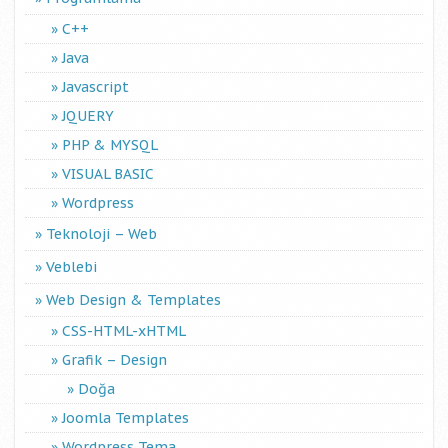
C++
Java
Javascript
JQUERY
PHP & MYSQL
VISUAL BASIC
Wordpress
Teknoloji – Web
Veblebi
Web Design & Templates
CSS-HTML-xHTML
Grafik – Design
Doğa
Joomla Templates
Wordpress Tema