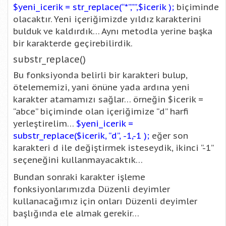
$yeni_icerik = str_replace(“*”,””,$icerik );
biçiminde
olacaktır. Yeni içeriğimizde yıldız karakterini
bulduk ve kaldırdık… Aynı metodla yerine başka
bir karakterde geçirebilirdik.
substr_replace()
Bu fonksiyonda belirli bir karakteri bulup,
ötelememizi, yani önüne yada ardına yeni
karakter atamamızı sağlar… örneğin $icerik =
“abce” biçiminde olan içeriğimize “d” harfi
yerleştirelim…
$yeni_icerik =
substr_replace($icerik, “d”, -1,-1 );
eğer son
karakteri d ile değiştirmek isteseydik, ikinci “-1”
seçeneğini kullanmayacaktık…
Bundan sonraki karakter işleme
fonksiyonlarımızda Düzenli deyimler
kullanacağımız için onları Düzenli deyimler
başlığında ele almak gerekir…