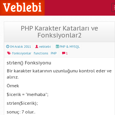
PHP Karakter Katarları ve
Fonksiyonlar2
04 Aralık 2011
veblebi
PHP & MYSQL
fonksiyonlar
functions
PHP
1
strlen() Fonksiyonu
Bir karakter katarının uzunluğunu kontrol eder ve
alırız.
Örnek
$icerik = “merhaba”;
strlen($icerik);
sonuç: 7 olur..