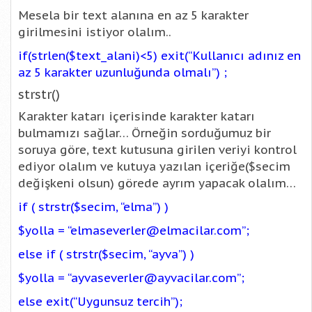
Mesela bir text alanına en az 5 karakter
girilmesini istiyor olalım..
if(strlen($text_alani)<5) exit(“Kullanıcı adınız en
az 5 karakter uzunluğunda olmalı”) ;
strstr()
Karakter katarı içerisinde karakter katarı
bulmamızı sağlar… Örneğin sorduğumuz bir
soruya göre, text kutusuna girilen veriyi kontrol
ediyor olalım ve kutuya yazılan içeriğe($secim
değişkeni olsun) görede ayrım yapacak olalım…
if ( strstr($secim, “elma”) )
$yolla = “elmaseverler@elmacilar.com”;
else if ( strstr($secim, “ayva”) )
$yolla = “ayvaseverler@ayvacilar.com”;
else exit(“Uygunsuz tercih”);