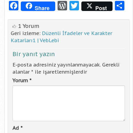
Facebook
WordPress
Twitter
S
Share
Post
1 Yorum
Geri izleme:
Düzenli İfadeler ve Karakter
Katarları1 | VebLebi
Bir yanıt yazın
E-posta adresiniz yayınlanmayacak.
Gerekli
alanlar
*
ile işaretlenmişlerdir
Yorum
*
Ad
*