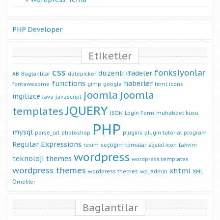
PHP Developer
Etiketler
css
fonksiyonlar
düzenli ifadeler
AB
Baglantilar
datepicker
functions
haberler
fontawesome
gimp
google
html
icons
joomla
joomla
ingilizce
Java
javascript
JQUERY
templates
JSON
Login Form
muhabbet kusu
PHP
mysql
parse_url
photoshop
plugins
plugin tutorial
program
Regular Expressions
resim
seçtiğim temalar
social icon
takvim
wordpress
teknoloji
themes
wordpress templates
wordpress themes
xhtml
wordpress themes
wp_admin
XML
Örnekler
Baglantilar