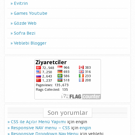
Evitrin
Games Youtube
Gözde Web
Sofra Bezi
Veblebi Blogger
Son yorumlar
CSS ile Açılır Menü Yapımı
için
engin
Responsive NAV menu – CSS
için
engin
Responsive Dropdown Nav Menu
için
veblebi