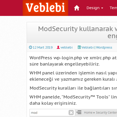
Design
Tem
ModSecurity kullanarak w
en
12 Mart 2019
veblebi
Veblebi
|
Wordpress
WordPress wp-login.php ve xmlrc.php ata
süre banlayarak engelleyebiliriz.
WHM panel üzerinden işlemin nasıl yapıy
ekleneceği ve yazmamız gereken kuralı
ModSecurity kuralları ile bağlantıları sı
WHM panelde, “ModSecurity™ Tools” link
daha kolay erişirsiniz.