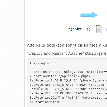
Add Rule dedikten sonra çıkan metin ku
“
Deploy and Restart Apache
” ktusu işar
# wp-login.php

SecAction phase:1,nolog,pass,initcol:IP=%
<LocationMatch "/wp-login\.php">

SecRule ip:FLAG_B "@gt 0" "phase:2,deny,
SecRule RESPONSE_STATUS "^302" "phase:5,t
SecRule RESPONSE_STATUS "^200" "phase:5,c
SecRule REQUEST_METHOD "^POST$" "chain,se
SecRule ip:COUNT_A "@gt 5" "setvar:ip.fla
</LocationMatch>
