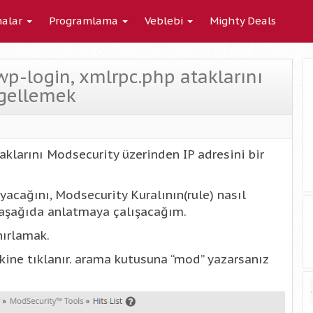
alar
Programlama
Veblebi
Mighty Deals
p-login, xmlrpc.php ataklarını
gellemek
klarını Modsecurity üzerinden IP adresini bir
acağını, Modsecurity Kuralının(rule) nasıl
 aşağıda anlatmaya çalışacağım.
nırlamak.
ine tıklanır. arama kutusuna “mod” yazarsanız