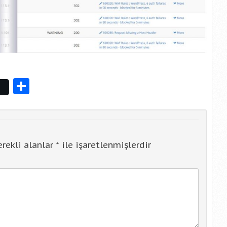
ss
er
Share
rekli alanlar
*
ile işaretlenmişlerdir