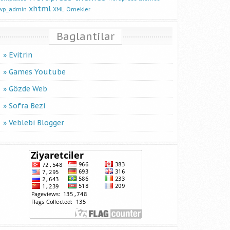
xhtml
wp_admin
XML
Örnekler
s in 90 seconds - blocked for 5 minutes',id:2000002"

Baglantilar
Evitrin
Games Youtube
Gözde Web
Sofra Bezi
Veblebi Blogger
s in 90 seconds - blocked for 5 minutes',id:3000001"

s in 90 seconds - blocked for 5 minutes',id:400001"
