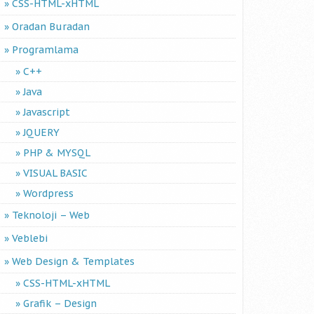
CSS-HTML-xHTML
Oradan Buradan
Programlama
C++
Java
Javascript
JQUERY
PHP & MYSQL
VISUAL BASIC
Wordpress
Teknoloji – Web
Veblebi
Web Design & Templates
CSS-HTML-xHTML
Grafik – Design