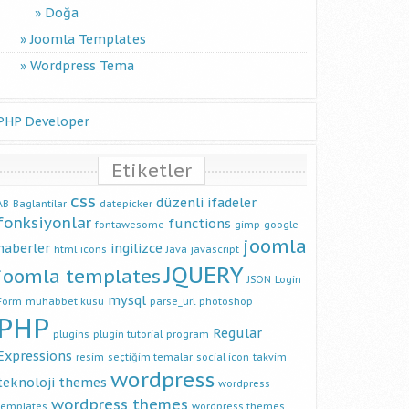
Doğa
Joomla Templates
Wordpress Tema
PHP Developer
Etiketler
css
düzenli ifadeler
AB
Baglantilar
datepicker
fonksiyonlar
functions
fontawesome
gimp
google
joomla
haberler
ingilizce
html
icons
Java
javascript
JQUERY
joomla templates
JSON
Login
mysql
Form
muhabbet kusu
parse_url
photoshop
s in 90 seconds - blocked for 5 minutes',id:1000001"

PHP
Regular
plugins
plugin tutorial
program
Expressions
resim
seçtiğim temalar
social icon
takvim
wordpress
teknoloji
themes
wordpress
wordpress themes
templates
wordpress themes