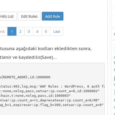
tusuna aşağıdaki kodları ekledikten sonra,
etlenir ve kaydedilir(Save)…
{REMOTE_ADDR},id:1000000

status:403,log,msg:'WAF Rules : WordPress, 6 auth failure
:none,nolog,pass,setvar:ip.count_a=0,id:1000002"

hain,t:none,nolog,pass,id:1000003"

tvar:ip.count_a=+1,deprecatevar:ip.count_a=6/90"

g_b=1,expirevar:ip.flag_b=300,setvar:ip.count_a=0"
