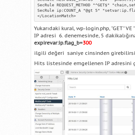
SecRule REQUEST_METHOD "^GET$" "chain,set
SecRule ip:COUNT_A "@gt 5" "setvar:ip.fla
Yukarıdaki kural, wp-login.php, “GET” VE “
IP adresi 6. denemesinde, 5 dakikalığın
expirevar:ip.flag_b=
300
ilgili değeri saniye cinsinden girebilirsi
Hits listesinde emgellenen IP adresini gö