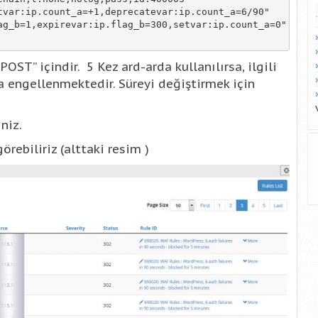
var:ip.count_a=+1,deprecatevar:ip.count_a=6/90"

g_b=1,expirevar:ip.flag_b=300,setvar:ip.count_a=0"

POST” içindir. 5 Kez ard-arda kullanılırsa, ilgili
a engellenmektedir. Süreyi değiştirmek için
niz.
rebiliriz (alttaki resim )