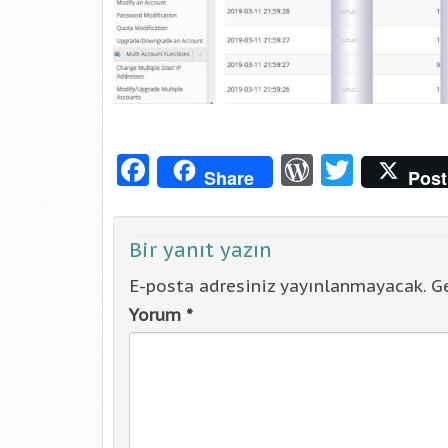
Facebook
WordPre
Twitt
Share
Post
Bir yanıt yazın
E-posta adresiniz yayınlanmayacak.
Ge
Yorum
*