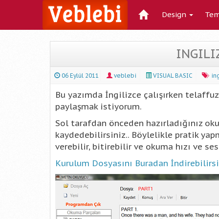
Design
Tem
INGILI
06 Eylül 2011
veblebi
VISUAL BASIC
in
Bu yazımda İngilizce çalışırken telaffu
paylaşmak istiyorum.
Sol tarafdan önceden hazırladığınız okum
kaydedebilirsiniz.. Böylelikle pratik ya
verebilir, bitirebilir ve okuma hızı ve se
Kurulum Dosyasını Buradan İndirebilirs