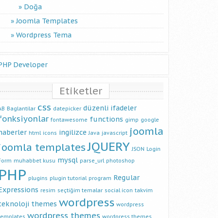
Doğa
Joomla Templates
Wordpress Tema
PHP Developer
Etiketler
css
düzenli ifadeler
AB
Baglantilar
datepicker
fonksiyonlar
functions
fontawesome
gimp
google
joomla
haberler
ingilizce
html
icons
Java
javascript
JQUERY
joomla templates
JSON
Login
mysql
Form
muhabbet kusu
parse_url
photoshop
PHP
Regular
plugins
plugin tutorial
program
Expressions
resim
seçtiğim temalar
social icon
takvim
wordpress
teknoloji
themes
wordpress
wordpress themes
templates
wordpress themes