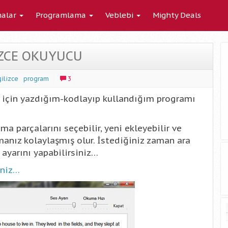
alar
Programlama
Veblebi
Mighty Deals
ZCE OKUYUCU
gilizce
program
3
z için yazdığım-kodlayıp kullandığım programı
a parçalarını seçebilir, yeni ekleyebilir ve
pmanız kolaylaşmış olur. İstediğiniz zaman ara
s ayarını yapabilirsiniz…
iniz…