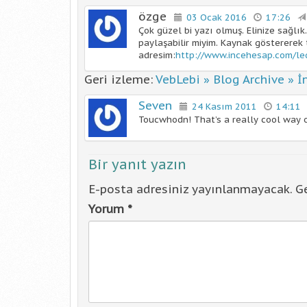
özge
03 Ocak 2016
17:26
Çok güzel bi yazı olmuş. Elinize sağlık
paylaşabilir miyim. Kaynak göstererek 
adresim:
http://www.incehesap.com/led-
Geri izleme:
VebLebi » Blog Archive » İ
Seven
24 Kasım 2011
14:11
Toucwhodn! That’s a really cool way of
Bir yanıt yazın
E-posta adresiniz yayınlanmayacak.
Ge
Yorum
*