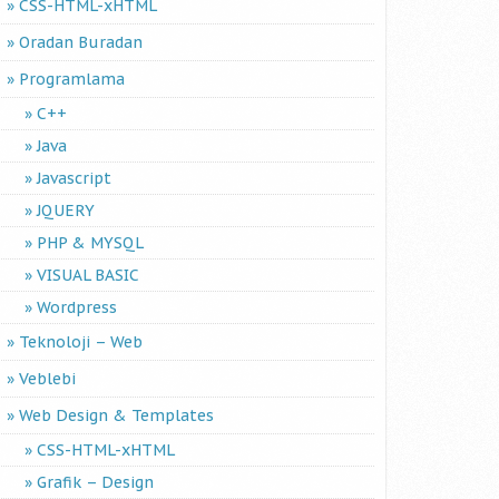
CSS-HTML-xHTML
Oradan Buradan
Programlama
C++
Java
Javascript
JQUERY
PHP & MYSQL
VISUAL BASIC
Wordpress
Teknoloji – Web
Veblebi
Web Design & Templates
CSS-HTML-xHTML
Grafik – Design