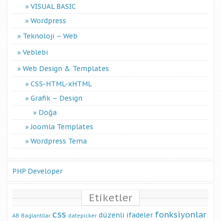
VISUAL BASIC
Wordpress
Teknoloji – Web
Veblebi
Web Design & Templates
CSS-HTML-xHTML
Grafik – Design
Doğa
Joomla Templates
Wordpress Tema
PHP Developer
Etiketler
css
fonksiyonlar
düzenli ifadeler
AB
Baglantilar
datepicker