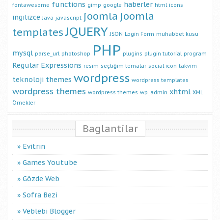
functions
haberler
fontawesome
gimp
google
html
icons
joomla
joomla
ingilizce
Java
javascript
JQUERY
templates
JSON
Login Form
muhabbet kusu
PHP
mysql
parse_url
photoshop
plugins
plugin tutorial
program
Regular Expressions
resim
seçtiğim temalar
social icon
takvim
wordpress
teknoloji
themes
wordpress templates
wordpress themes
xhtml
wordpress themes
wp_admin
XML
Örnekler
Baglantilar
Evitrin
Games Youtube
Gözde Web
Sofra Bezi
Veblebi Blogger