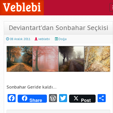
Deviantart’dan Sonbahar Seçkisi
08 Aralık 2011
veblebi
Doğa
Sonbahar Geride kaldı…
Facebook
WordPress
Twitter
S
Share
Post