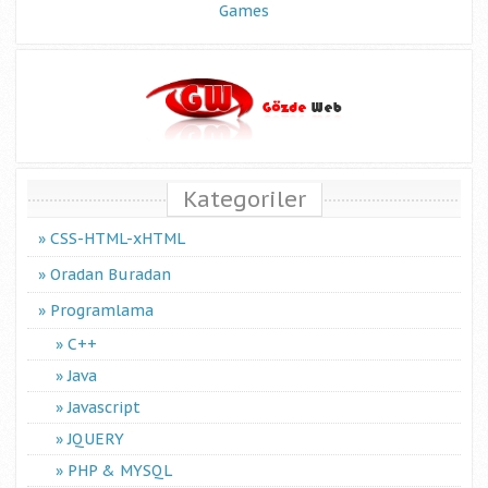
Games
Kategoriler
CSS-HTML-xHTML
Oradan Buradan
Programlama
C++
Java
Javascript
JQUERY
PHP & MYSQL