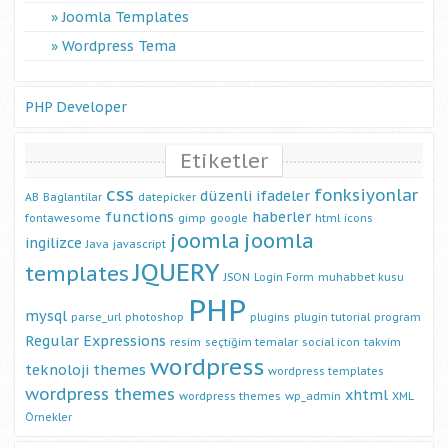
Joomla Templates
Wordpress Tema
PHP Developer
Etiketler
css
fonksiyonlar
düzenli ifadeler
AB
Baglantilar
datepicker
functions
haberler
fontawesome
gimp
google
html
icons
joomla
joomla
ingilizce
Java
javascript
JQUERY
templates
JSON
Login Form
muhabbet kusu
PHP
mysql
parse_url
photoshop
plugins
plugin tutorial
program
Regular Expressions
resim
seçtiğim temalar
social icon
takvim
wordpress
teknoloji
themes
wordpress templates
wordpress themes
xhtml
wordpress themes
wp_admin
XML
Örnekler