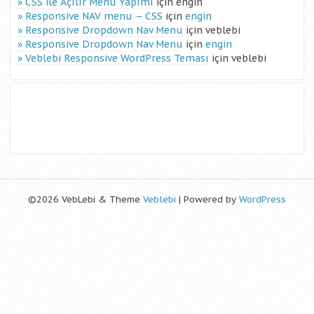
CSS ile Açılır Menü Yapımı
için
engin
Responsive NAV menu – CSS
için
engin
Responsive Dropdown Nav Menu
için
veblebi
Responsive Dropdown Nav Menu
için
engin
Veblebi Responsive WordPress Teması
için
veblebi
©2026 VebLebi & Theme
Veblebi
| Powered by
WordPress