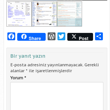
Facebook
WordPress
Twitter
S
Share
Post
Bir yanıt yazın
E-posta adresiniz yayınlanmayacak.
Gerekli
alanlar
*
ile işaretlenmişlerdir
Yorum
*