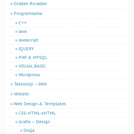
Oradan Buradan
Programlama
C++
Java
Javascript
JQUERY
PHP & MYSQL
VISUAL BASIC
Wordpress
Teknoloji – Web
Veblebi
Web Design & Templates
CSS-HTML-xHTML
Grafik – Design
Doğa