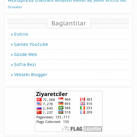
wordpress themes
xhtml
wordpress themes
wp_admin
XML
Örnekler
Baglantilar
Evitrin
Games Youtube
Gözde Web
Sofra Bezi
Veblebi Blogger