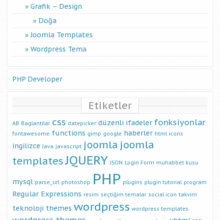
Grafik – Design
Doğa
Joomla Templates
Wordpress Tema
PHP Developer
Etiketler
css
fonksiyonlar
düzenli ifadeler
AB
Baglantilar
datepicker
functions
haberler
fontawesome
gimp
google
html
icons
joomla
joomla
ingilizce
Java
javascript
JQUERY
templates
JSON
Login Form
muhabbet kusu
PHP
mysql
parse_url
photoshop
plugins
plugin tutorial
program
Regular Expressions
resim
seçtiğim temalar
social icon
takvim
wordpress
teknoloji
themes
wordpress templates