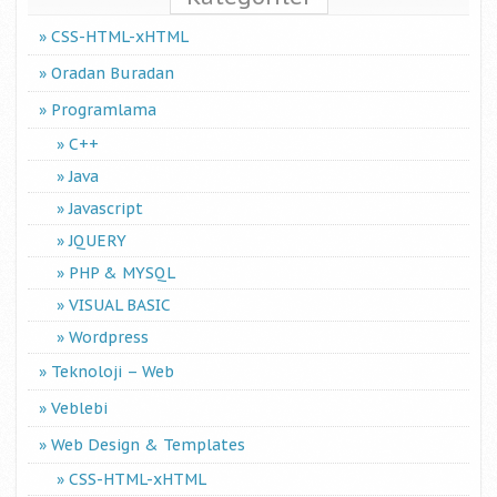
CSS-HTML-xHTML
Oradan Buradan
Programlama
C++
Java
Javascript
JQUERY
PHP & MYSQL
VISUAL BASIC
Wordpress
Teknoloji – Web
Veblebi
Web Design & Templates
CSS-HTML-xHTML