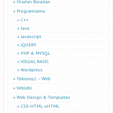
Oradan Buradan
Programlama
C++
Java
Javascript
JQUERY
PHP & MYSQL
VISUAL BASIC
Wordpress
Teknoloji – Web
Veblebi
Web Design & Templates
CSS-HTML-xHTML