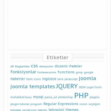
Etiketler
css
düzenli ifadeler
AB
Baglantilar
datepicker
fonksiyonlar
functions
fontawesome
gimp
google
joomla
haberler
ingilizce
html
icons
Java
javascript
JQUERY
joomla templates
JSON
Login Form
PHP
mysql
muhabbet kusu
parse_url
photoshop
plugins
Regular Expressions
plugin tutorial
program
resim
seçtiğim
teknoloji
themes
temalar
social icon
takvim