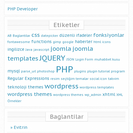
PHP Developer
Etiketler
css
fonksiyonlar
düzenli ifadeler
AB
Baglantilar
datepicker
functions
haberler
fontawesome
gimp
google
html
icons
joomla
joomla
ingilizce
Java
javascript
JQUERY
templates
JSON
Login Form
muhabbet kusu
PHP
mysql
parse_url
photoshop
plugins
plugin tutorial
program
Regular Expressions
resim
seçtiğim temalar
social icon
takvim
wordpress
teknoloji
themes
wordpress templates
wordpress themes
xhtml
wordpress themes
wp_admin
XML
Örnekler
Baglantilar
Evitrin