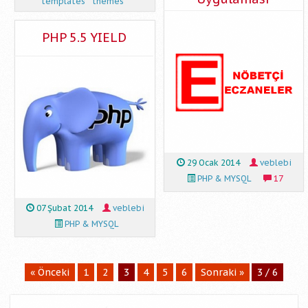
templates
themes
PHP 5.5 YIELD
29 Ocak 2014
veblebi
PHP & MYSQL
17
07 Şubat 2014
veblebi
PHP & MYSQL
« Önceki
1
2
3
4
5
6
Sonraki »
3 / 6