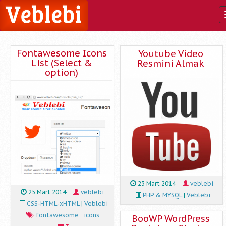
VebLebi
Fontawesome Icons
Youtube Video
List (Select &
Resmini Almak
option)
23 Mart 2014
veblebi
25 Mart 2014
veblebi
PHP & MYSQL
|
Veblebi
CSS-HTML-xHTML
|
Veblebi
fontawesome
icons
BooWP WordPress