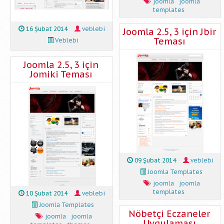
joomla
joomla
templates
16 Şubat 2014
veblebi
Joomla 2.5, 3 için Jbir
Teması
Veblebi
Joomla 2.5, 3 için
Jomiki Teması
09 Şubat 2014
veblebi
Joomla Templates
joomla
joomla
templates
10 Şubat 2014
veblebi
Joomla Templates
Nöbetçi Eczaneler
joomla
joomla
Uygulaması