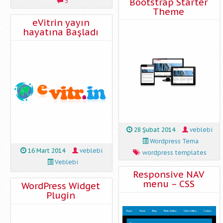
Bootstrap Starter
3
Theme
eVitrin yayın
hayatına Başladı
28 Şubat 2014
veblebi
Wordpress Tema
16 Mart 2014
veblebi
wordpress templates
Veblebi
Responsive NAV
menu – CSS
WordPress Widget
Plugin