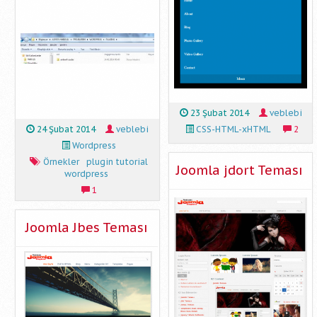
23 Şubat 2014
veblebi
24 Şubat 2014
veblebi
CSS-HTML-xHTML
2
Wordpress
Örnekler
plugin tutorial
Joomla jdort Teması
wordpress
1
Joomla Jbes Teması